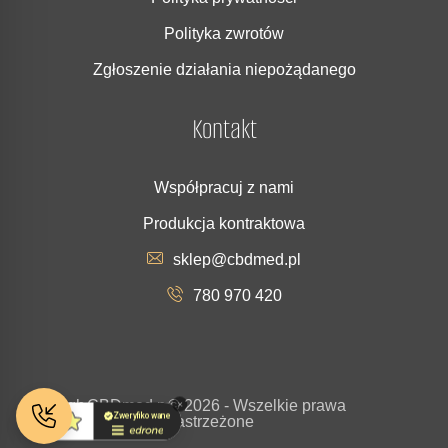
Polityka zwrotów
Zgłoszenie działania niepożądanego
Kontakt
Współpracuj z nami
Produkcja kontraktowa
sklep@cbdmed.pl
780 970 420
Copyrigh
CBDmed.p
© 2026 - Wszelkie prawa
t
l
zastrzeżone