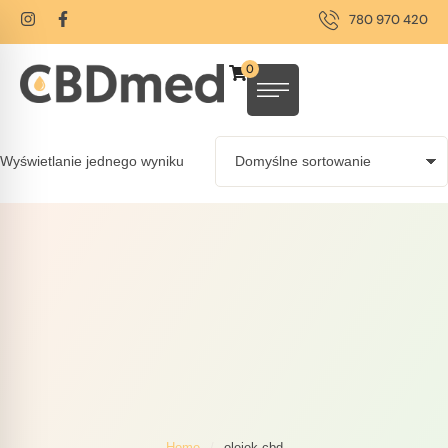
780 970 420
0
Wyświetlanie jednego wyniku
Home
/
olejek cbd