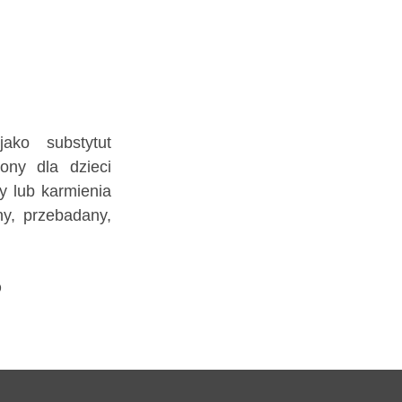
ako substytut
zony dla dzieci
y lub karmienia
ny, przebadany,
D