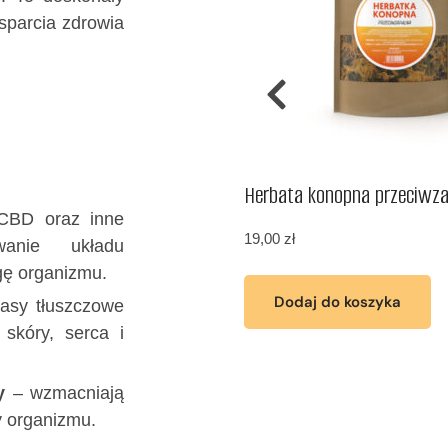
sparcia zdrowia
epsze zdrowie i samopoczucie
Herbata konopna przeciwz
CBD oraz inne
19,00
zł
owanie układu
ę organizmu.
Dodaj do koszyka
asy tłuszczowe
skóry, serca i
 do koszyka
y
– wzmacniają
y organizmu.