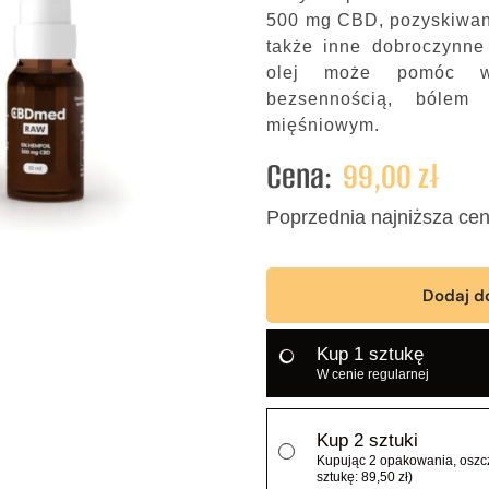
500 mg CBD, pozyskiwan
także inne dobroczynne 
olej może pomóc w
bezsennością, bólem
mięśniowym.
Cena:
99,00
zł
Poprzednia najniższa ce
Dodaj d
Kup 1 sztukę
W cenie regularnej
Kup 2 sztuki
Kupując 2 opakowania, oszcz
sztukę: 89,50 zł)