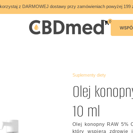
korzystaj z DARMOWEJ dostawy przy zamówieniach powyżej 199 z
0
WSPÓ
Suplementy diety
Olej konop
10 ml
Olej konopny RAW 5% CB
który wspiera zdrowie 