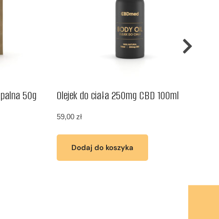
apalna 50g
Olejek do ciała 250mg CBD 100ml
M
59,00
zł
2
Dodaj do koszyka