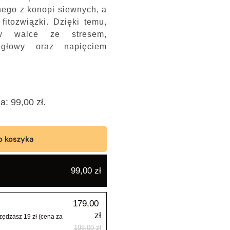
ego z konopi siewnych, a
fitozwiązki. Dzięki temu,
 walce ze stresem,
 głowy oraz napięciem
na:
99,00
zł
.
o koszyka
99,00
zł
179,00
zł
ędzasz 19 zł (cena za
198,00
zł