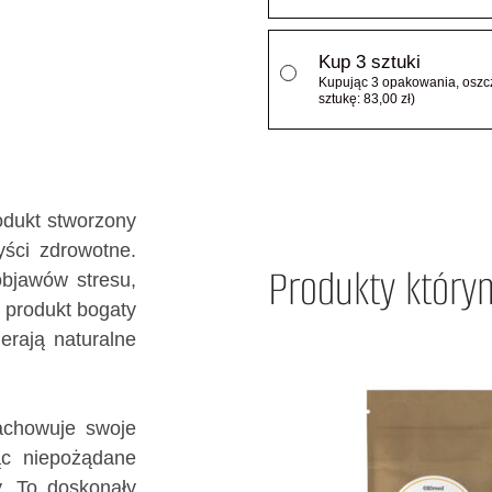
Kup 3 sztuki
Kupując 3 opakowania, oszcz
sztukę: 83,00 zł)
odukt stworzony
yści zdrowotne.
Produkty którym
bjawów stresu,
 produkt bogaty
ierają naturalne
zachowuje swoje
jąc niepożądane
y. To doskonały