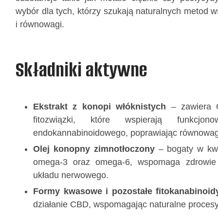
wybór dla tych, którzy szukają naturalnych metod w
i równowagi.
Składniki aktywne
Żelki na l
Ekstrakt z konopi włóknistych
– zawiera 
50szt
fitozwiązki, które wspierają funkcjon
endokannabinoidowego, poprawiając równowag
49,00
zł
Olej konopny zimnotłoczony
– bogaty w kw
omega-3 oraz omega-6, wspomaga zdrowie 
Dodaj
układu nerwowego.
Formy kwasowe i pozostałe fitokanabinoid
działanie CBD, wspomagając naturalne proces