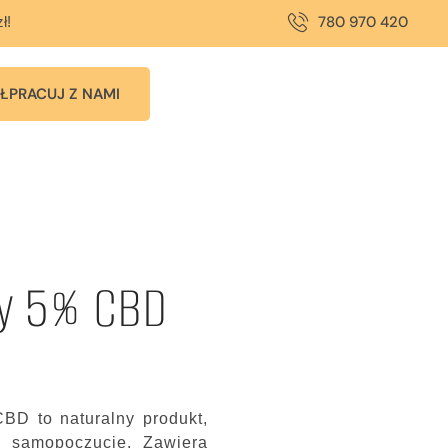
780 970 420
ł!
ŁPRACUJ Z NAMI
ny 5% CBD
D to naturalny produkt,
i samopoczucie. Zawiera