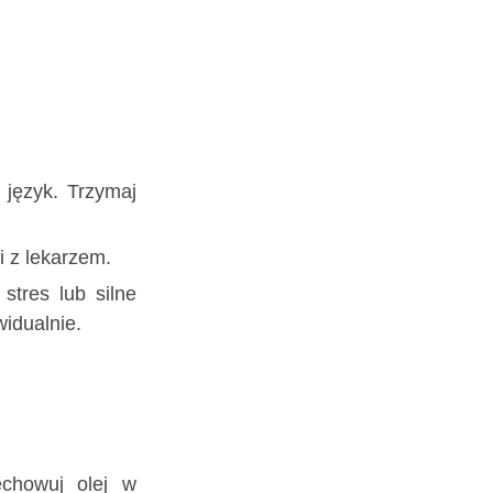
 język. Trzymaj
i z lekarzem.
stres lub silne
idualnie.
echowuj olej w