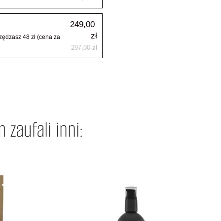
249,00
zł
ędzasz 48 zł (cena za
297,00
zł
 zaufali inni: