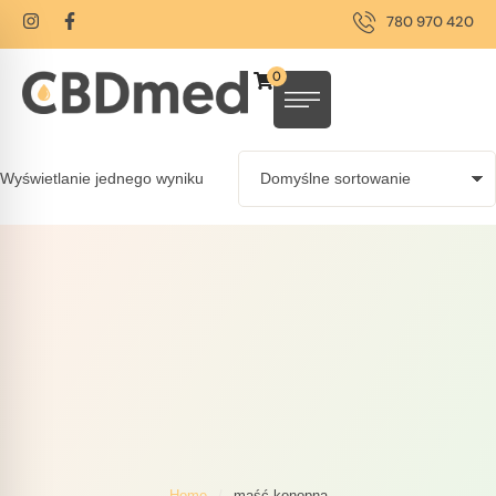
780 970 420
0
Wyświetlanie jednego wyniku
Home
/
maść konopna