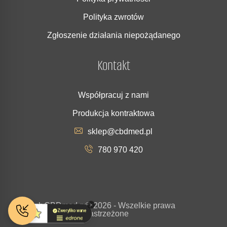
Polityka zwrotów
Zgłoszenie działania niepożądanego
Kontakt
Współpracuj z nami
Produkcja kontraktowa
sklep@cbdmed.pl
780 970 420
Copyrigh
CBDmed.p
© 2026 - Wszelkie prawa
t
l
zastrzeżone