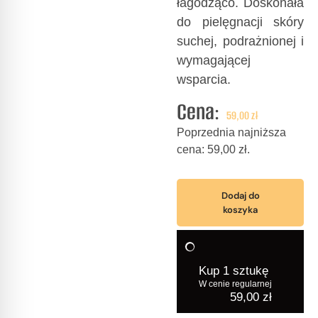
łagodząco. Doskonała
do pielęgnacji skóry
suchej, podrażnionej i
wymagającej
wsparcia.
Cena:
59,00
zł
Poprzednia najniższa
cena:
59,00
zł
.
Dodaj do
koszyka
Kup 1 sztukę
W cenie regularnej
59,00
zł