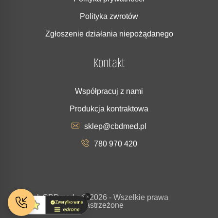
Polityka zwrotów
Zgłoszenie działania niepożądanego
Kontakt
Współpracuj z nami
Produkcja kontraktowa
sklep@cbdmed.pl
780 970 420
Copyrigh
CBDmed.p
© 2026 - Wszelkie prawa
t
l
zastrzeżone