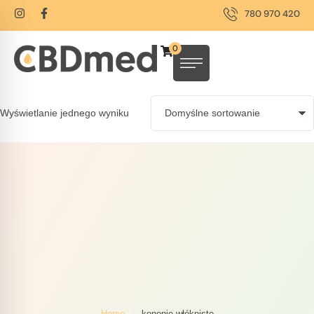
780 970 420
0
Wyświetlanie jednego wyniku
Home
/
konopie włókniste