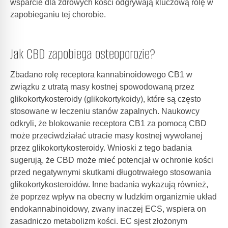
wsparcie dla zdrowych kości odgrywają kluczową rolę w
zapobieganiu tej chorobie.
Jak CBD zapobiega osteoporozie?
Zbadano rolę receptora kannabinoidowego CB1 w
związku z utratą masy kostnej spowodowaną przez
glikokortykosteroidy (glikokortykoidy), które są często
stosowane w leczeniu stanów zapalnych. Naukowcy
odkryli, że blokowanie receptora CB1 za pomocą CBD
może przeciwdziałać utracie masy kostnej wywołanej
przez glikokortykosteroidy. Wnioski z tego badania
sugerują, że CBD może mieć potencjał w ochronie kości
przed negatywnymi skutkami długotrwałego stosowania
glikokortykosteroidów. Inne badania wykazują również,
że poprzez wpływ na obecny w ludzkim organizmie układ
endokannabinoidowy, zwany inaczej ECS, wspiera on
zasadniczo metabolizm kości. EC sjest złożonym