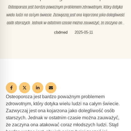
Osteoporoza jest bardzo poważnym problemem zdrowotnym, który dotyka
wielu ludzi na całym świecie. Zazwyczaj jest ona kojarzona jako dolegliwość
osób starszych. Jednak w ostatnim czasie można zauważyć, że zaczyna ona
atakować coraz młodszych ludzi. Stąd bardzo ważne jest, aby jak
cbdmed
2025-05-11
najszybciej zacząć jej zapobiegać. Jednym ze sposobów, który pomaga
wspierać zdrowe kości oraz zapobiega osteoporozie, …
Osteoporoza jest bardzo poważnym problemem
zdrowotnym, który dotyka wielu ludzi na całym świecie.
Zazwyczaj jest ona kojarzona jako dolegliwość osób
starszych. Jednak w ostatnim czasie można zauważyć,
że zaczyna ona atakować coraz młodszych ludzi. Stąd