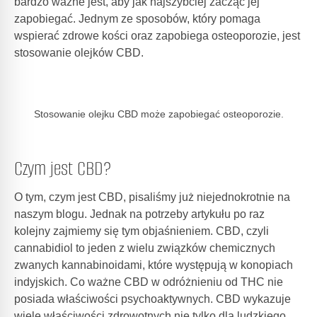
bardzo ważne jest, aby jak najszybciej zacząć jej
zapobiegać. Jednym ze sposobów, który pomaga
wspierać zdrowe kości oraz zapobiega osteoporozie, jest
stosowanie olejków CBD.
Stosowanie
olejku CBD
może zapobiegać osteoporozie.
Czym jest CBD?
O tym, czym jest CBD, pisaliśmy już niejednokrotnie na
naszym
blogu
. Jednak na potrzeby artykułu po raz
kolejny zajmiemy się tym objaśnieniem. CBD, czyli
cannabidiol to jeden z wielu związków chemicznych
zwanych kannabinoidami, które występują w konopiach
indyjskich. Co ważne CBD w odróżnieniu od THC nie
posiada właściwości psychoaktywnych. CBD wykazuje
wiele właściwości zdrowotnych nie tylko dla ludzkiego