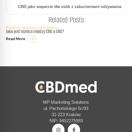
CBD jako wsparcie dla osób z zaburzeniami odżywiania
Related Posts
Badania naukowe i aktualności
Jaka jest różnica między CBD a CBG?
Read More
MP Marketing Solutions
ul. Pachońskiego 5c/93
31-223 Kraków
NIP: 9452275993