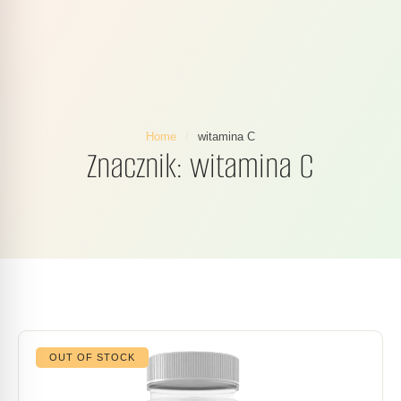
Home
/
witamina C
Znacznik:
witamina C
OUT OF STOCK