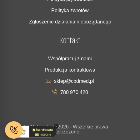
Polityka zwrotów
Zgłoszenie działania niepożądanego
Kontakt
Współpracuj z nami
Produkcja kontraktowa
sklep@cbdmed.pl
780 970 420
Copyrigh
CBDmed.p
© 2026 - Wszelkie prawa
t
l
zastrzeżone