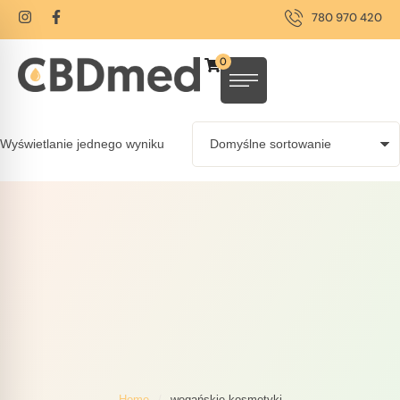
780 970 420
0
Wyświetlanie jednego wyniku
Home
/
wegańskie kosmetyki