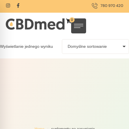
780 970 420
0
Wyświetlanie jednego wyniku
Home
/
suplementy na zasypianie