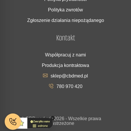
Polityka zwrotów
Zgłoszenie działania niepożądanego
Kontakt
Współpracuj z nami
Produkcja kontraktowa
sklep@cbdmed.pl
780 970 420
Copyrigh
CBDmed.p
© 2026 - Wszelkie prawa
t
l
zastrzeżone