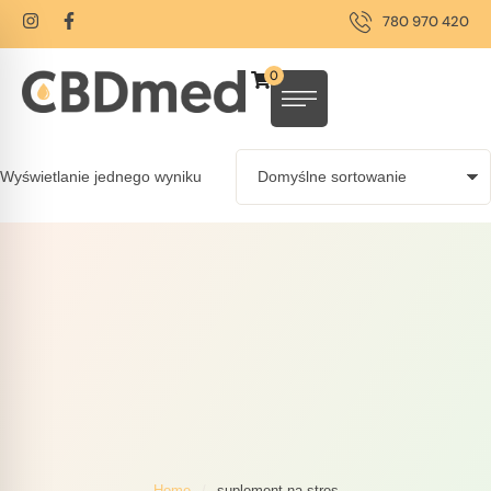
780 970 420
0
Wyświetlanie jednego wyniku
Home
/
suplement na stres