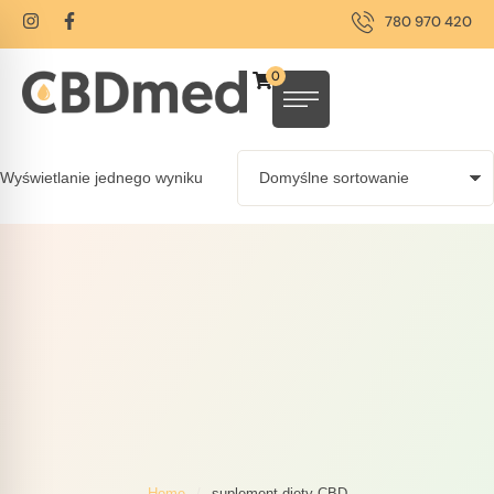
780 970 420
0
Wyświetlanie jednego wyniku
Home
/
suplement diety CBD