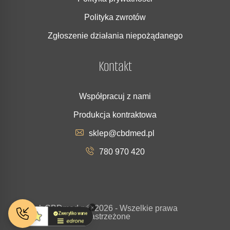
Polityka zwrotów
Zgłoszenie działania niepożądanego
Kontakt
Współpracuj z nami
Produkcja kontraktowa
sklep@cbdmed.pl
780 970 420
Copyrigh
CBDmed.p
© 2026 - Wszelkie prawa
t
l
zastrzeżone