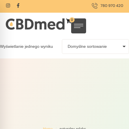
780 970 420
0
Wyświetlanie jednego wyniku
Home
/
naturalny relaks