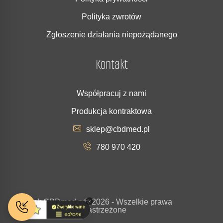
Polityka zwrotów
Zgłoszenie działania niepożądanego
Kontakt
Współpracuj z nami
Produkcja kontraktowa
sklep@cbdmed.pl
780 970 420
Copyrigh
CBDmed.p
© 2026 - Wszelkie prawa
t
l
zastrzeżone