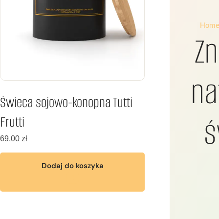
Hom
Zn
na
Świeca sojowo-konopna Tutti
ś
Frutti
69,00
zł
Dodaj do koszyka