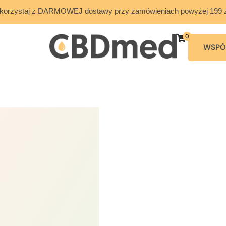
korzystaj z DARMOWEJ dostawy przy zamówieniach powyżej 199 z
0
WSPÓ