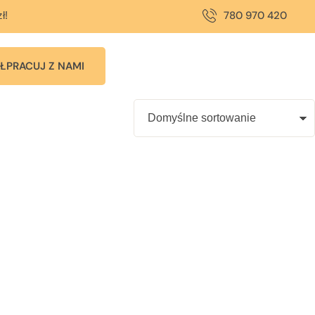
780 970 420
ł!
ŁPRACUJ Z NAMI