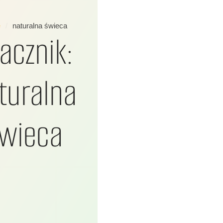
e
/
naturalna świeca
acznik:
turalna
wieca