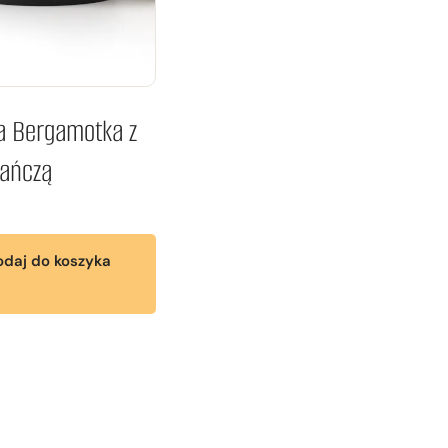
a Bergamotka z
ańczą
daj do koszyka