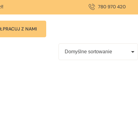
780 970 420
ł!
ŁPRACUJ Z NAMI