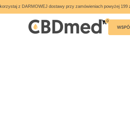
korzystaj z DARMOWEJ dostawy przy zamówieniach powyżej 199 z
0
WSPÓ