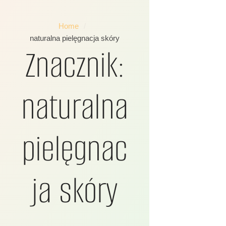
Home
/
naturalna pielęgnacja skóry
Znacznik:
naturalna
pielęgnac
ja skóry