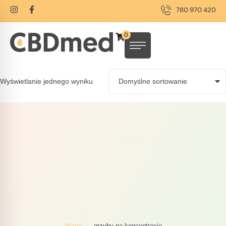
780 970 420
0
Wyświetlanie jednego wyniku
Home
/
grzyby na koncentrację