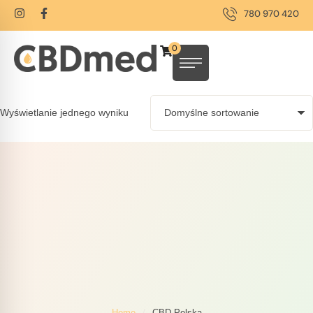
780 970 420
0
Wyświetlanie jednego wyniku
Home
/
CBD Polska