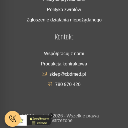
Polityka zwrotów
Zgłoszenie działania niepożądanego
Kontakt
Współpracuj z nami
Produkcja kontraktowa
sklep@cbdmed.pl
780 970 420
Copyrigh
CBDmed.p
© 2026 - Wszelkie prawa
t
l
zastrzeżone