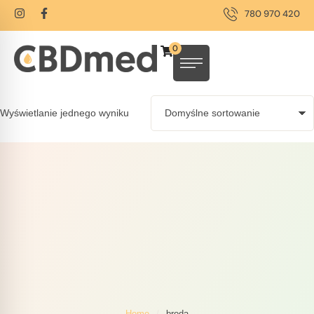
780 970 420
0
Wyświetlanie jednego wyniku
Home
/
broda