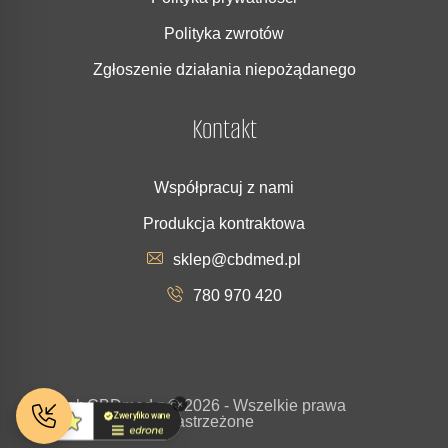
Polityka zwrotów
Zgłoszenie działania niepożądanego
Kontakt
Współpracuj z nami
Produkcja kontraktowa
sklep@cbdmed.pl
780 970 420
Copyrigh
CBDmed.p
© 2026 - Wszelkie prawa
t
l
zastrzeżone