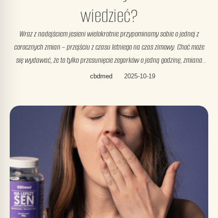
wiedzieć?
Wraz z nadejściem jesieni wielokrotnie przypominamy sobie o jednej z
corocznych zmian – przejściu z czasu letniego na czas zimowy. Choć może
się wydawać, że to tylko przesunięcie zegarków o jedną godzinę, zmiana
czasu może mieć realny wpływ na jakość snu, rytm dobowy i ogólne
cbdmed
2025-10-19
samopoczucie. W niniejszym artykule przyjrzymy się, jakie problemy ze snem
…