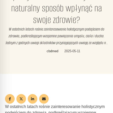
naturalny sposób wpłynąć na
swoje zdrowie?
W ostatnich latach rośnie zainteresowanie holistycznym podejściem do
zdrowia, podkreślającym wzajemne powiązania umysłu, ciała i ducha.
Jednym z godnych uwagi składników przyciągających uwagę ze względu na
potencjalne korzyści zdrowotne jest olej CBD. Pochodzący z konopi indyjskich
cbdmed
2025-05-11
CBD, czyli kanabidiol, wywołał dyskusje na temat jego roli w promowaniu
dobrego samopoczucia. W tym artykule zagłębmy się w …
W ostatnich latach rośnie zainteresowanie holistycznym
podejściem do zdrowia, podkreślającym wzajemne