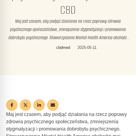
CBD
Maj jest czasem, aby podjąć działania na rzecz poprawy zdrowia
psychicznego społeczeństwa, zmniejszenia stygmatyzacji i promowania
dobrobytu psychicznego. Stowarzyszenie Mental Health America obchodzi
maj jako Miesiąc Świadomości Zdrowia Psychicznego od 1949 roku, a
cbdmed
2025-05-11
zdrowie psychiczne staje się coraz ważniejszym tematem na całym świecie.
To najwyższy czas, aby zadbać o siebie, a produkty CBD mogą okazać …
Maj jest czasem, aby podjąć działania na rzecz poprawy
zdrowia psychicznego społeczeństwa, zmniejszenia
stygmatyzacji i promowania dobrobytu psychicznego.