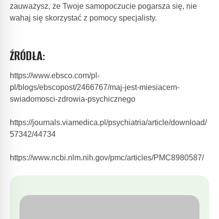
zauważysz, że Twoje samopoczucie pogarsza się, nie
wahaj się skorzystać z pomocy specjalisty.
ŹRÓDŁA:
https://www.ebsco.com/pl-
pl/blogs/ebscopost/2466767/maj-jest-miesiacem-
swiadomosci-zdrowia-psychicznego
https://journals.viamedica.pl/psychiatria/article/download/
57342/44734
https://www.ncbi.nlm.nih.gov/pmc/articles/PMC8980587/