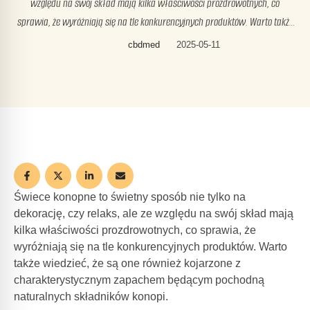
względu na swój skład mają kilka właściwości prozdrowotnych, co
sprawia, że wyróżniają się na tle konkurencyjnych produktów. Warto także
wiedzieć, że są one również kojarzone z charakterystycznym zapachem
cbdmed
2025-05-11
będącym pochodną naturalnych składników konopi. Jaki jest skład świec
konopnych? W swoim składzie świece …
Świece konopne
to świetny sposób nie tylko na
dekorację, czy relaks, ale ze względu na swój skład mają
kilka właściwości prozdrowotnych, co sprawia, że
wyróżniają się na tle konkurencyjnych produktów. Warto
także wiedzieć, że są one również kojarzone z
charakterystycznym zapachem będącym pochodną
naturalnych składników konopi.