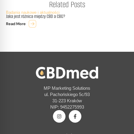
Related Posts
Badania naukowe i aktualności
Jaka jest różnica między CBD a CBG?
Read More
MP Marketing Solutions
ul. Pachońskiego 5c/93
31-223 Kraków
NIP: 9452275993