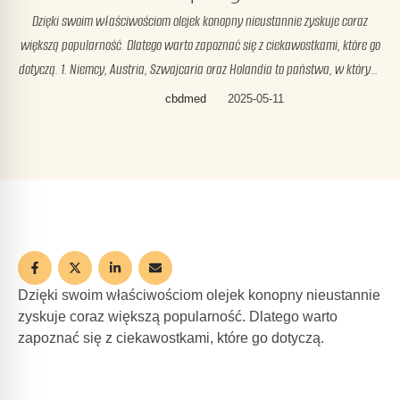
Dzięki swoim właściwościom olejek konopny nieustannie zyskuje coraz
większą popularność. Dlatego warto zapoznać się z ciekawostkami, które go
dotyczą. 1. Niemcy, Austria, Szwajcaria oraz Holandia to państwa, w których
najwięcej produkuje się i eksportuje olejku konopnego W dużym stopniu jest
cbdmed
2025-05-11
to związane z tym, że w tych krajach olejek konopny jest legalny. Dlatego bez
problemu …
Dzięki swoim właściwościom
olejek konopny
nieustannie
zyskuje coraz większą popularność. Dlatego warto
zapoznać się z ciekawostkami, które go dotyczą.